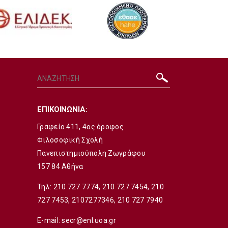
ΕΠΙΚΟΙΝΩΝΙΑ:
Γραφείο 411, 4ος όροφος
Φιλοσοφική Σχολή
Πανεπιστημιούπολη Ζωγράφου
157 84 Αθήνα
Τηλ:
210 727 7774
,
210 727 7454
,
210
727 7453
,
2107277346
,
210 727 7940
E-mail:
secr@enl.uoa.gr