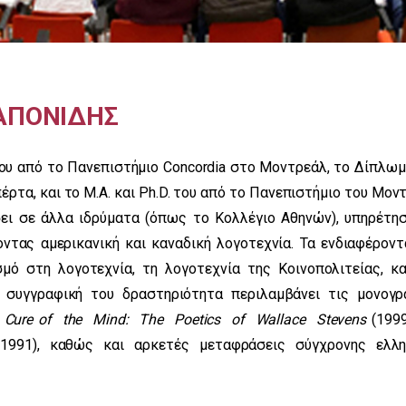
ΑΠΟΝΙΔΗΣ
του από το Πανεπιστήμιο Concordia στο Μοντρεάλ, το Δίπλωμ
ρτα, και το Μ.Α. και Ph.D. του από το Πανεπιστήμιο του Μον
ει σε άλλα ιδρύματα (όπως το Κολλέγιο Αθηνών), υπηρέτησ
ντας αμερικανική και καναδική λογοτεχνία. Τα ενδιαφέροντ
μό στη λογοτεχνία, τη λογοτεχνία της Κοινοπολιτείας, κα
Η συγγραφική του δραστηριότητα περιλαμβάνει τις μονογρ
A
Cure
of
the
Mind
:
The
Poetics
of
Wallace
Stevens
(1999
(1991), καθώς και αρκετές μεταφράσεις σύγχρονης ελλη