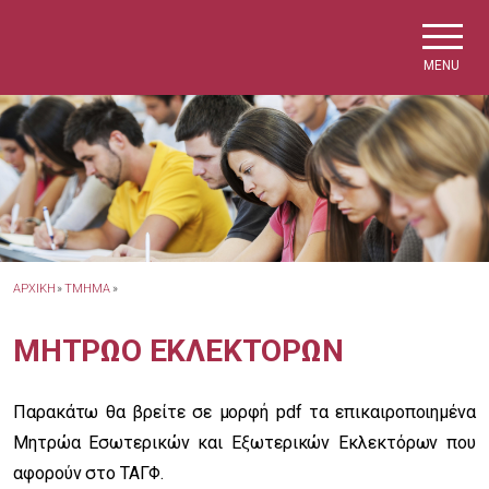
Skip to main navigation
Skip to main content
Skip to page footer
MENU
ΑΡΧΙΚΗ
»
ΤΜΗΜΑ
»
ΜΗΤΡΩΟ ΕΚΛΕΚΤΟΡΩΝ
Παρακάτω θα βρείτε σε μορφή pdf τα επικαιροποιημένα
Μητρώα Εσωτερικών και Εξωτερικών Εκλεκτόρων που
αφορούν στο ΤΑΓΦ.