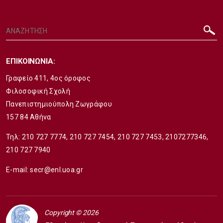
ΕΠΙΚΟΙΝΩΝΙΑ:
Γραφείο 411, 4ος όροφος
Φιλοσοφική Σχολή
Πανεπιστημιούπολη Ζωγράφου
157 84 Αθήνα
Τηλ:
210 727 7774
,
210 727 7454
,
210 727 7453
,
2107277346
,
210 727 7940
E-mail:
secr@enl.uoa.gr
Copyright © 2026