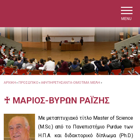
Skip to main navigation
Skip to main content
Skip to page footer
MENU
ΑΡΧΙΚΗ
»
ΠΡΟΣΩΠΙΚΟ
»
ΑΦΥΠΗΡΕΤΗΣΑΝΤΑ-ΟΜΟΤΙΜΑ ΜΕΛΗ
»
♰ ΜΑΡΙΟΣ-ΒΥΡΩΝ ΡΑΪΖΗΣ
Με μεταπτυχιακό τίτλο Master of Science
(M.Sc.) από το Πανεπιστήμιο Purdue των
Η.Π.Α. και διδακτορικό δίπλωμα (Ph.D.)