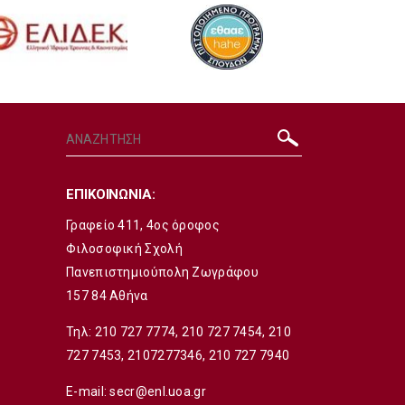
ΕΠΙΚΟΙΝΩΝΙΑ:
Γραφείο 411, 4ος όροφος
Φιλοσοφική Σχολή
Πανεπιστημιούπολη Ζωγράφου
157 84 Αθήνα
Τηλ:
210 727 7774
,
210 727 7454
,
210
727 7453
,
2107277346
,
210 727 7940
E-mail:
secr@enl.uoa.gr