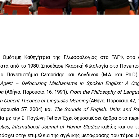
ι Ομότιμη Καθηγήτρια της Γλωσσολογίας στο ΤΑΓΦ, στο 
ατα από το 1980. Σπούδασε Κλασική Φιλολογία στο Πανεπισ
 Πανεπιστήμια Cambridge και Λονδίνου (Μ.Α. και Ph.D.).
Agent – Defocusing Mechanisms in Spoken English: A Cogn
on
(Αθήνα: Παρουσία 16, 1991),
From the Philosophy of Langu
On Current Theories of Linguistic Meaning
(Αθήνα: Παρουσία 42, 
αρουσία 57, 2004) και
The Sounds of English: Units and Pa
σία με την Σ. Παγώνη-Tetlow. Έχει δημοσιεύσει άρθρα στα περ
tics, International Journal of Humor Studies
καθώς και σε τ
ετάσχει στην επιμέλεια της αγγλικής μετάφρασης του τόμου
Ι