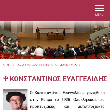
Skip to main navigation
Skip to main content
Skip to page footer
MENU
ΑΡΧΙΚΗ
»
ΠΡΟΣΩΠΙΚΟ
»
ΑΦΥΠΗΡΕΤΗΣΑΝΤΑ-ΟΜΟΤΙΜΑ ΜΕΛΗ
»
♰ ΚΩΝΣΤΑΝΤΙΝΟΣ ΕΥΑΓΓΕΛΙΔΗΣ
Ο Κωνσταντίνος Ευαγγελίδης γεννήθηκε
στην Κύπρο το 1938. Ολοκλήρωσε τις
προπτυχιακές και μεταπτυχιακές