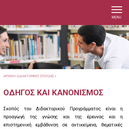
Skip to main navigation
Skip to main content
Skip to page footer
MENU
ΑΡΧΙΚΗ
»
ΔΙΔΑΚΤΟΡΙΚΕΣ ΣΠΟΥΔΕΣ
»
ΟΔΗΓΟΣ ΚΑΙ ΚΑΝΟΝΙΣΜΟΣ
Σκοπός του Διδακτορικού Προγράμματος είναι η
προαγωγή της γνώσης και της έρευνας και η
επιστημονική εμβάθυνση σε αντικείμενα, θεματικές