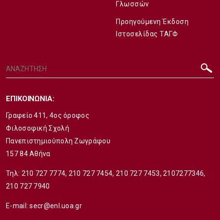
Γλωσσών
Προηγούμενη Έκδοση
Ιστοσελίδας ΤΑΓΦ
ΕΠΙΚΟΙΝΩΝΙΑ:
Γραφείο 411, 4ος όροφος
Φιλοσοφική Σχολή
Πανεπιστημιούπολη Ζωγράφου
157 84 Αθήνα
Τηλ:
210 727 7774
,
210 727 7454
,
210 727 7453
,
2107277346
,
210 727 7940
E-mail:
secr@enl.uoa.gr