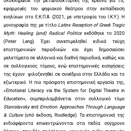
ολοκλήρωσε την μεταδιδακτορική της έρευνα για τις
εφαρμογές του ψηφιακού θεάτρου στην εκπαίδευση
ενηλίκων στο Ε.Κ.Π.Α. (2021, με υποτροφία του Ι.Κ.Υ.). Η
μονογραφία της με τίτλο
Latinx Reception of Greek Tragic
Myth: Healing (and) Radical Politics
εκδόθηκε το 2020
(Peter Lang). Έχει συνεπιμεληθεί ειδικά τεύχη
επιστημονικών περιοδικών και έχει δημοσιεύσει
μελετήματα σε ελληνικά και διεθνή περιοδικά, καθώς και
σε συλλογικούς τόμους, ενώ επιστημονικές εισηγήσεις
της έχουν φιλοξενηθεί σε συνέδρια στην Ελλάδα και το
εξωτερικό. Η πιο πρόσφατη επιστημονική εργασία της,
«Emotional Literacy via the System for Digital Theatre in
Education», συμπεριλαμβάνεται στον συλλογικό τόμο
Stanislavsky
and
Emotion
:
Approaches Through Language
& Culture
(υπό έκδοση, Routledge). Τα επιστημονικά της
ενδιαφέροντα επικεντρώνονται στα πεδία: σύγχρονο