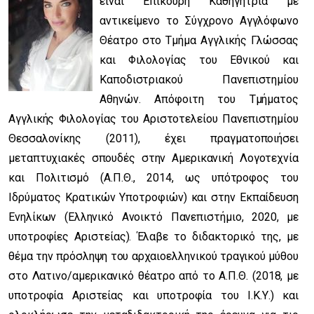
είναι Επίκουρη Καθηγήτρια με
αντικείμενο το Σύγχρονο Αγγλόφωνο
Θέατρο στο Τμήμα Αγγλικής Γλώσσας
και Φιλολογίας του Εθνικού και
Καποδιστριακού Πανεπιστημίου
Αθηνών. Απόφοιτη του Τμήματος
Αγγλικής Φιλολογίας του Αριστοτελείου Πανεπιστημίου
Θεσσαλονίκης (2011), έχει πραγματοποιήσει
μεταπτυχιακές σπουδές στην Αμερικανική Λογοτεχνία
και Πολιτισμό (Α.Π.Θ., 2014, ως υπότροφος του
Ιδρύματος Κρατικών Υποτροφιών) και στην Εκπαίδευση
Ενηλίκων (Ελληνικό Ανοικτό Πανεπιστήμιο, 2020, με
υποτροφίες Αριστείας). Έλαβε το διδακτορικό της, με
θέμα την πρόσληψη του αρχαιοελληνικού τραγικού μύθου
στο Λατινο/αμερικανικό θέατρο από το Α.Π.Θ. (2018, με
υποτροφία Αριστείας και υποτροφία του Ι.Κ.Υ.) και