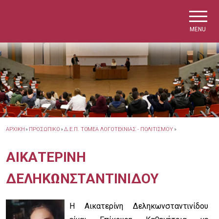
Skip to main navigation
Skip to main content
Skip to page footer
MENU
ΑΡΧΙΚΗ
»
ΠΡΟΣΩΠΙΚΟ
»
Δ.Ε.Π. ΤΟΜΕΑ ΛΟΓΟΤΕΧΝΙΑΣ - ΠΟΛΙΤΙΣΜΟΥ
»
ΑΙΚΑΤΕΡΙΝΗ
ΔΕΛΗΚΩΝΣΤΑΝΤΙΝΙΔΟΥ
Η Αικατερίνη Δεληκωνσταντινίδου