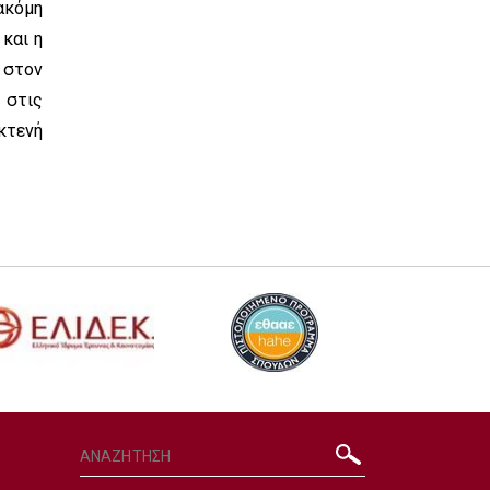
ακόμη
 και η
 στον
 στις
κτενή