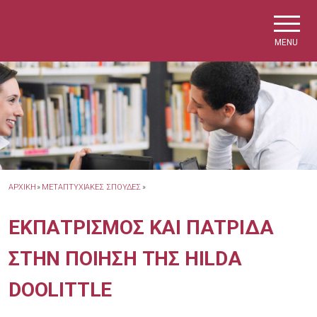
Skip to main navigation
Skip to main content
Skip to page footer
MENU
ΑΡΧΙΚΗ
»
ΜΕΤΑΠΤΥΧΙΑΚΕΣ ΣΠΟΥΔΕΣ
»
ΕΚΠΑΤΡΙΣΜΟΣ ΚΑΙ ΠΑΤΡΙΔΑ
ΣΤΗΝ ΠΟΙΗΣΗ ΤΗΣ HILDA
DOOLITTLE