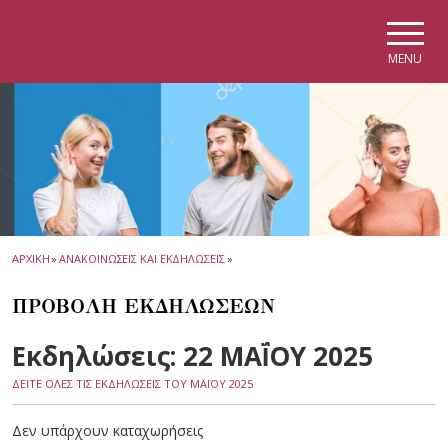
Skip to main navigation
Skip to main content
Skip to page footer
MENU
ΑΡΧΙΚΗ
»
ΑΝΑΚΟΙΝΩΣΕΙΣ ΚΑΙ ΕΚΔΗΛΩΣΕΙΣ
»
ΠΡΟΒΟΛΗ ΕΚΔΗΛΩΣΕΩΝ
Εκδηλώσεις: 22 ΜΑΪ́ΟΥ 2025
ΔΕΙΤΕ ΟΛΕΣ ΤΙΣ ΕΚΔΗΛΩΣΕΙΣ ΤΟΥ ΜΑΪ́ΟΥ 2025
Δεν υπάρχουν καταχωρήσεις