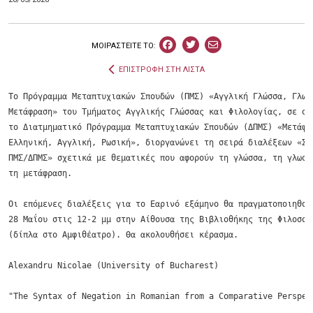
ΜΟΙΡΑΣΤEIΤΕ ΤΟ:
ΕΠΙΣΤΡΟΦΗ ΣΤΗ ΛΙΣΤΑ
Tο Πρόγραμμα Μεταπτυχιακών Σπουδών (ΠΜΣ) «Αγγλική Γλώσσα, Γλωσσ
Μετάφραση» του Τμήματος Αγγλικής Γλώσσας και Φιλολογίας, σε συν
το Διατμηματικό Πρόγραμμα Μεταπτυχιακών Σπουδών (ΔΠΜΣ) «Μετάφρα
Ελληνική, Αγγλική, Ρωσική», διοργανώνει τη σειρά διαλέξεων «Σεμ
ΠΜΣ/ΔΠΜΣ» σχετικά με θεματικές που αφορούν τη γλώσσα, τη γλωσσο
τη μετάφραση.

Οι επόμενες διαλέξεις για το Εαρινό εξάμηνο θα πραγματοποιηθούν
28 Μαΐου στις 12-2 μμ στην Αίθουσα της Βιβλιοθήκης της Φιλοσοφι
(δίπλα στο Αμφιθέατρο). Θα ακολουθήσει κέρασμα.

Alexandru Nicolae (University of Bucharest)

"The Syntax of Negation in Romanian from a Comparative Perspect