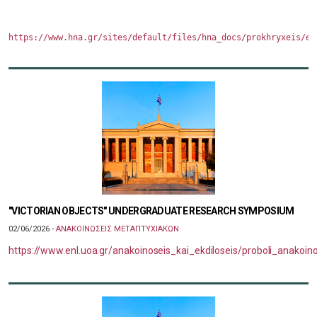
https://www.hna.gr/sites/default/files/hna_docs/prokhryxeis/ep
"VICTORIAN OBJECTS" UNDERGRADUATE RESEARCH SYMPOSIUM
02/06/2026 -
ΑΝΑΚΟΙΝΩΣΕΙΣ ΜΕΤΑΠΤΥΧΙΑΚΩΝ
https://www.enl.uoa.gr/anakoinoseis_kai_ekdiloseis/proboli_anako