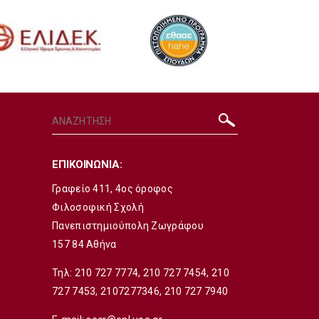
ΕΠΙΚΟΙΝΩΝΙΑ:
Γραφείο 411, 4ος όροφος
Φιλοσοφική Σχολή
Πανεπιστημιούπολη Ζωγράφου
157 84 Αθήνα
Τηλ:
210 727 7774
,
210 727 7454
,
210
727 7453
,
2107277346
,
210 727 7940