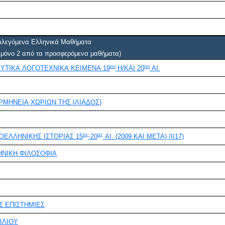
ιλεγόμενα Ελληνικά Μαθήματα
ι μόνο 2 από τα προσφερόμενα μαθήματα)
ου
ου
ΥΤΙΚΑ ΛΟΓΟΤΕΧΝΙΚΑ ΚΕΙΜΕΝΑ 19
Η/ΚΑΙ 20
ΑΙ.
ΡΜΗΝΕΙΑ ΧΩΡΙΩΝ ΤΗΣ ΙΛΙΑΔΟΣ)
ος
ος
ΝΕΟΤΕΡΗ ΕΛΛΗΝΙΚΗ ΙΣΤΟΡΙΑ:ΘΕΜΑΤΑ ΝΕΟΕΛΛΗΝΙΚΗΣ ΙΣΤΟΡΙΑΣ 15
-20
ΑΙ. (2009 ΚΑΙ ΜΕΤΑ) (ΙΙ17)
ΗΝΙΚΗ ΦΙΛΟΣΟΦΙΑ
Σ ΕΠΙΣΤΗΜΙΕΣ
ΒΛΙΟΥ