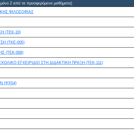
ι μόνο 2 από τα προσφερόμενα μαθήματα)
ΪKHΣ ΦΙΛΟΣΟΦΙΑΣ
Η (ΤΕΚ-10)
ΣΗ (ΤΚΕ-005)
Σ (ΤΕΚ-008)
ΑΠΟ ΤΟ ΑΝΑΛΥΤΙΚΟ ΠΡΟΓΡΑΜΜΑ ΚΑΙ ΤΟ ΣΧΟΛΙΚΟ ΕΓΧΕΙΡΙΔΙΟ ΣΤΗ ΔΙΔΑΚΤΙΚΗ ΠΡΑΞΗ (ΤΕΚ-111)
 (ΨΧ54)