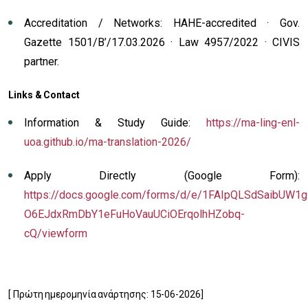
Accreditation / Networks: HAHE-accredited · Gov.
Gazette 1501/B’/17.03.2026 · Law 4957/2022 · CIVIS
partner.
Links & Contact
Information & Study Guide:
https://ma-ling-enl-
uoa.github.io/ma-translation-2026/
Apply Directly (Google Form):
https://docs.google.com/forms/d/e/1FAIpQLSdSaibUW1g
O6EJdxRmDbY1eFuHoVauUCiOErqolhHZobq-
cQ/viewform
[ Πρώτη ημερομηνία ανάρτησης: 15-06-2026]